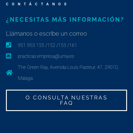
CONTÁCTANOS
¿NECESITAS MÁS INFORMACIÓN?
Llámanos o escribe un correo
951 953 155 /152 /153 /161
practicas.empresa@uma.es
The Green Ray, Avenida Louis Pasteur, 47, 29010,
Málaga.
O CONSULTA NUESTRAS
FAQ