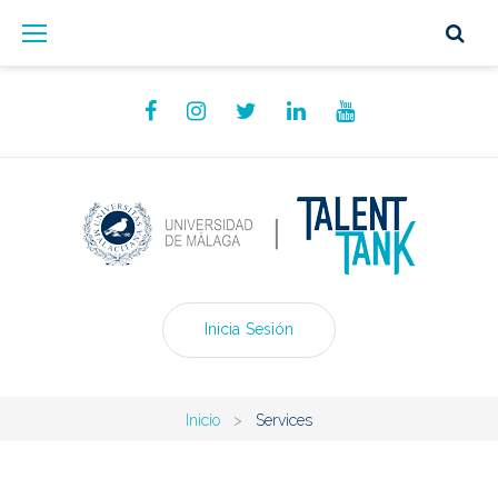
Skip
to
content
Facebook
Instagram
Twitter
Linkedin
YouTube
Inicia Sesión
Inicio
>
Services